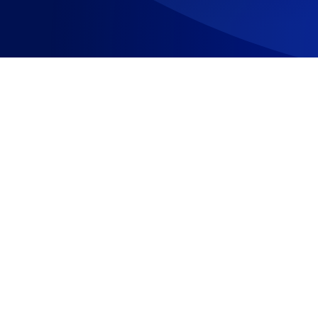
Genel
29 Ağustos 2
ü – Akü
Merhaba 
 Akü
:
Read article
Me
dün