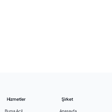
through e
managem
:
Read article
Ach
eff
thr
eff
tim
ma
Hizmetler
Şirket
Bursa Acil
Anasayfa