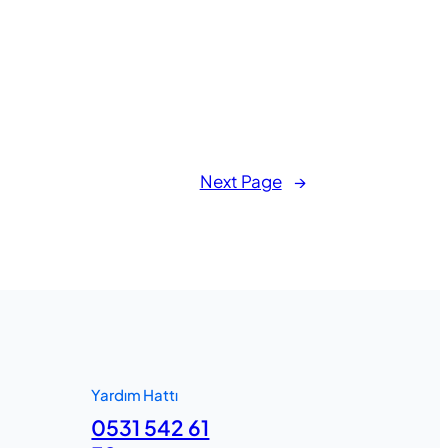
ffective time
ent
ieving
iciency
ough
ective
e
Next Page
→
nagement
Yardım Hattı
0531 542 61