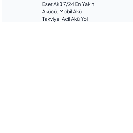
Eser Akü 7/24 En Yakın
Akücü, Mobil Akü
Takviye, Acil Akü Yol
Yardım, Nöbetçi Akücü
Eser Akü, Bursa
Nilüfer, Osmangazi
ve Yıldırım
X
Facebook
YouTube
Instagram
© Eser Akü, 2025. Tüm hakları saklıdır.
Şartlar & koşullar