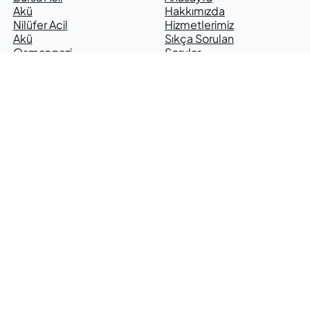
Akü
Hakkımızda
Nilüfer Acil
Hizmetlerimiz
Akü
Sıkça Sorulan
Osmangazi
Sorular
Acil Akü
Haberler
En Yakın
İletişim
Akücü
Akü Yol
Yardım
Yerinde
Akü
Değişimi