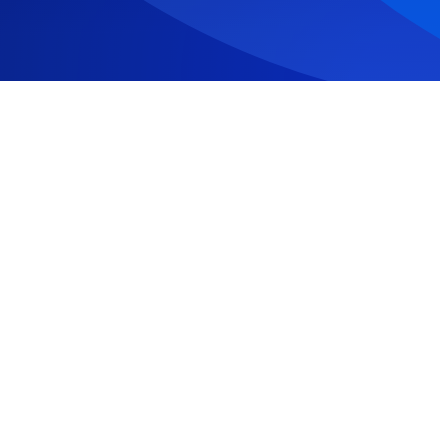
025
dünya!
rhaba
ya!