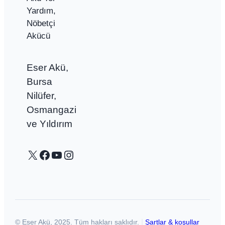
Yardım,
Nöbetçi
Akücü
Eser Akü,
Bursa
Nilüfer,
Osmangazi
ve Yıldırım
X
Facebook
YouTube
Instagram
© Eser Akü, 2025. Tüm hakları saklıdır.
Şartlar & koşullar