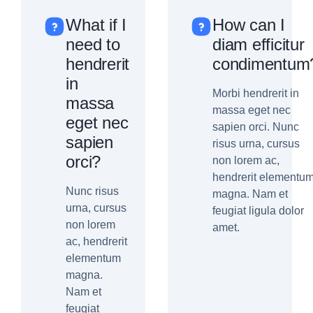
What if I
How can I
need to
diam efficitur
hendrerit
condimentum
in
Morbi hendrerit in
massa
massa eget nec
eget nec
sapien orci. Nunc
sapien
risus urna, cursus
orci?
non lorem ac,
hendrerit elementu
Nunc risus
magna. Nam et
urna, cursus
feugiat ligula dolor
non lorem
amet.
ac, hendrerit
elementum
magna.
Nam et
feugiat