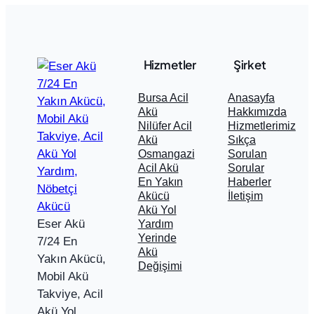
Hizmetler
Şirket
Bursa Acil
Anasayfa
Akü
Hakkımızda
Nilüfer Acil
Hizmetlerimiz
Akü
Sıkça
Osmangazi
Sorulan
Acil Akü
Sorular
En Yakın
Haberler
Akücü
İletişim
Akü Yol
Eser Akü
Yardım
Yerinde
7/24 En
Akü
Yakın Akücü,
Değişimi
Mobil Akü
Takviye, Acil
Akü Yol