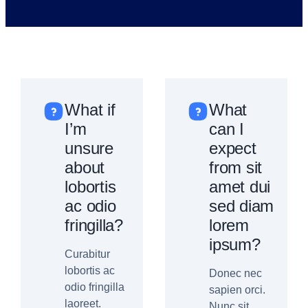
What if
What
I’m
can I
unsure
expect
about
from sit
lobortis
amet dui
ac odio
sed diam
fringilla?
lorem
ipsum?
Curabitur
lobortis ac
Donec nec
odio fringilla
sapien orci.
laoreet.
Nunc sit