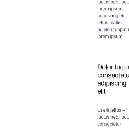
luctus nec, luct
lorem ipsum
adipiscing elit
tellus mattis
pulvinar dapib
lorem ipsum.
Dolor luct
consectetu
adipiscing
elit
Ut elit tellus –
luctus nec, luct
consectetur