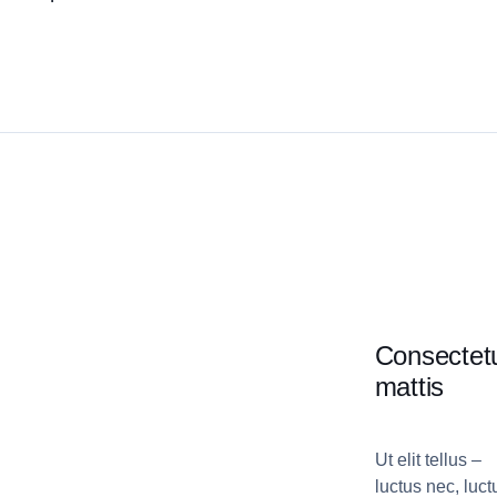
Consectet
mattis
Ut elit tellus –
luctus nec, luct