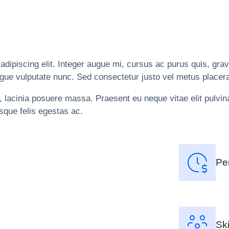
dipiscing elit. Integer augue mi, cursus ac purus quis, grav
 congue vulputate nunc. Sed consectetur justo vel metus place
acinia posuere massa. Praesent eu neque vitae elit pulvinar 
sque felis egestas ac.
Per
Ski