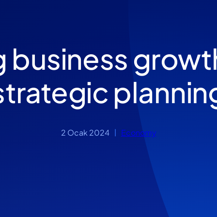
g business growt
strategic plannin
2 Ocak 2024
Economy