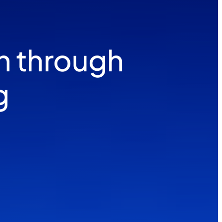
h through
g