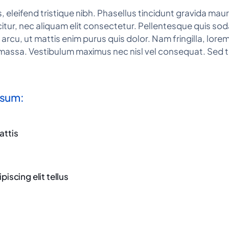
eleifend tristique nibh. Phasellus tincidunt gravida mauri
citur, nec aliquam elit consectetur. Pellentesque quis so
s arcu, ut mattis enim purus quis dolor. Nam fringilla, lor
 massa. Vestibulum maximus nec nisl vel consequat. Sed tel
psum:
attis
piscing elit tellus